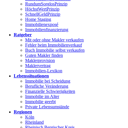
RundumSorglosPrinzip
HöchstWertPrinzip
SchnellGeldPrinzip
Home Staging
Immobilienexposé
Immobilienfinanzierung
Ratgeber
Mit oder ohne Makler verkaufen
Fehler beim Immobilienverkauf
Buch Immobilie selbst verkaufen
Guten Makler finden
Maklerprovision
Maklervertrag
Immobilien-Lexikon
Lebenssituationen
Immobilie bei Scheidung
Berufliche Veränderung
Finanzielle Schwierigkeiten
Immobilie im Alter
Immobilie geerbt
Private Lebensumstände
Regionen
Köln
Rheinland
Rheinisch Bergischer Kreis