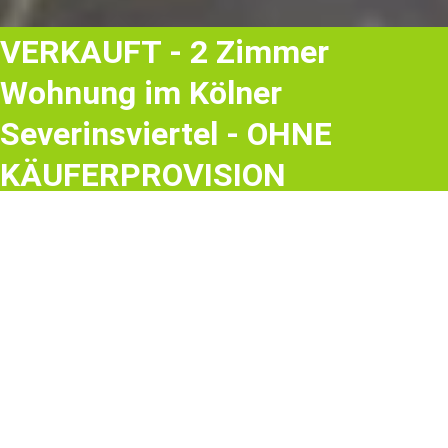
VERKAUFT - 2 Zimmer
Wohnung im Kölner
Severinsviertel - OHNE
KÄUFERPROVISION
Objekt
Objekt
2 Zimmer Wohnung mit Hofnutzung
Die Wohnung gehört zu einer größeren Wohnanlage im
Severinsviertel, die sich um ein großes, innenliegendes
Hofkarree aufstellt. Die Wohnanlage mit 168
Wohneinheiten ist 1959 errichtet worden.