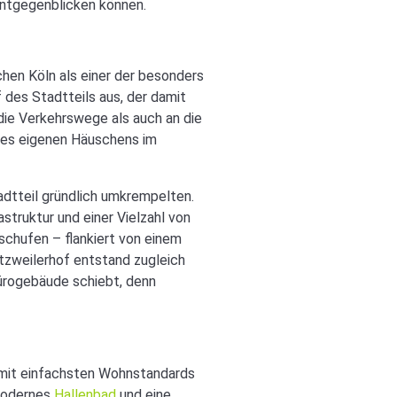
entgegenblicken können.
schen Köln als einer der besonders
des Stadtteils aus, der damit
die Verkehrswege als auch an die
ines eigenen Häuschens im
adtteil gründlich umkrempelten.
truktur und einer Vielzahl von
schufen – flankiert von einem
tzweilerhof entstand zugleich
ürogebäude schiebt, denn
 mit einfachsten Wohnstandards
 modernes
Hallenbad
und eine