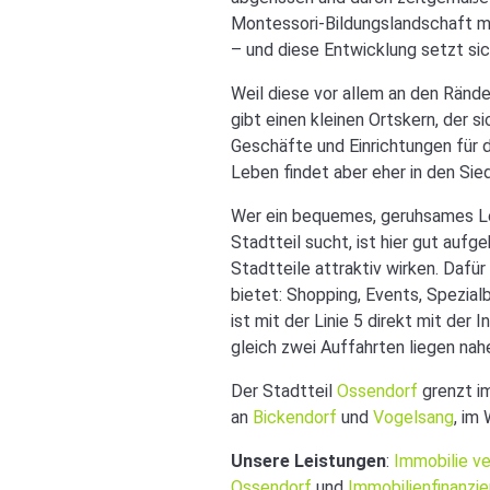
Montessori-Bildungslandschaft mi
– und diese Entwicklung setzt sic
Weil diese vor allem an den Rände
gibt einen kleinen Ortskern, der s
Geschäfte und Einrichtungen für 
Leben findet aber eher in den Sie
Wer ein bequemes, geruhsames Le
Stadtteil sucht, ist hier gut aufg
Stadtteile attraktiv wirken. Dafü
bietet: Shopping, Events, Spezial
ist mit der Linie 5 direkt mit de
gleich zwei Auffahrten liegen nah
Der Stadtteil
Ossendorf
grenzt i
an
Bickendorf
und
Vogelsang
, im
Unsere Leistungen
:
Immobilie v
Ossendorf
und
Immobilienfinanzi