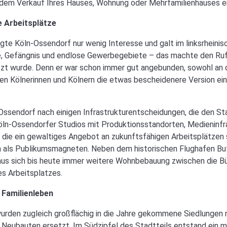
 dem Verkauf Ihres Hauses, Wohnung oder Mehrfamilienhauses 
 Arbeitsplätze
rregte Köln-Ossendorf nur wenig Interesse und galt im linksrheini
e, Gefängnis und endlose Gewerbegebiete – das machte den Ruf 
tzt wurde. Denn er war schon immer gut angebunden, sowohl an 
elen Kölnerinnen und Kölnern die etwas bescheidenere Version e
ssendorf nach einigen Infrastrukturentscheidungen, die den St
ln-Ossendorfer Studios mit Produktionsstandorten, Medieninfras
, die ein gewaltiges Angebot an zukunftsfähigen Arbeitsplätzen 
a als Publikumsmagneten. Neben dem historischen Flughafen Bu
 aus sich bis heute immer weitere Wohnbebauung zwischen die B
s Arbeitsplatzes.
 Familienleben
wurden zugleich großflächig in die Jahre gekommene Siedlungen
 Neubauten ersetzt. Im Südzipfel des Stadtteils entstand ein