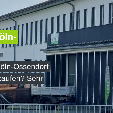
öln-
Köln-Ossendorf
 kaufen? Sehr