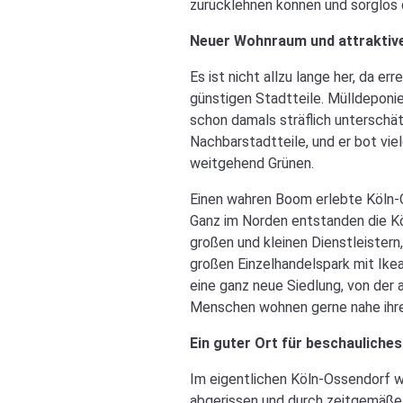
zurücklehnen können und sorglos
Neuer Wohnraum und attraktive
Es ist nicht allzu lange her, da e
günstigen Stadtteile. Mülldeponi
schon damals sträflich unterschä
Nachbarstadtteile, und er bot vi
weitgehend Grünen.
Einen wahren Boom erlebte Köln-O
Ganz im Norden entstanden die Kö
großen und kleinen Dienstleistern
großen Einzelhandelspark mit Ike
eine ganz neue Siedlung, von der
Menschen wohnen gerne nahe ihre
Ein guter Ort für beschauliches
Im eigentlichen Köln-Ossendorf 
abgerissen und durch zeitgemäße