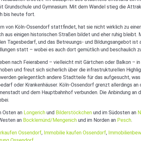
t Grundschule und Gymnasium. Mit dem Wandel stieg die Attrakt
h bis heute fort.
rn von Köln-Ossendorf stattfindet, hat sie nicht wirklich zu ein
ich aus einigen historischen Straßen bildet und eher ruhig bleibt.
den Tagesbedarf, und das Betreuungs- und Bildungsangebot ist 
dlungen statt – wobei es auch dort gemütlich und beschaulich z
ben nach Feierabend – vielleicht mit Gärtchen oder Balkon – i
ehoben und freut sich sicherlich über die infrastrukturellen High
r werden gelegentlich andere Stadtteile für das aufgesucht, wa
bedarf oder Krankenhäuser. Köln-Ossendorf grenzt allerdings an
r Innenstadt und dem Hauptbahnhof verbunden. Die Anbindung an d
ebei.
m Osten an
Longerich
und
Bilderstöckchen
und im Südosten an
N
 Westen an
Bocklemünd/Mengenich
und im Norden an
Pesch
.
erkaufen Ossendorf
,
Immobilie kaufen Ossendorf
,
Immobilienbew
erung Ossendorf