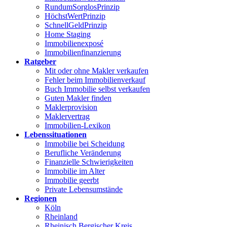
RundumSorglosPrinzip
HöchstWertPrinzip
SchnellGeldPrinzip
Home Staging
Immobilienexposé
Immobilienfinanzierung
Ratgeber
Mit oder ohne Makler verkaufen
Fehler beim Immobilienverkauf
Buch Immobilie selbst verkaufen
Guten Makler finden
Maklerprovision
Maklervertrag
Immobilien-Lexikon
Lebenssituationen
Immobilie bei Scheidung
Berufliche Veränderung
Finanzielle Schwierigkeiten
Immobilie im Alter
Immobilie geerbt
Private Lebensumstände
Regionen
Köln
Rheinland
Rheinisch Bergischer Kreis