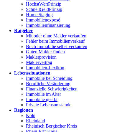
HöchstWertPrinzip
SchnellGeldPrinzip
Home Staging
Immobilienexposé
Immobilienfinanzierung
Ratgeber
Mit oder ohne Makler verkaufen
Fehler beim Immobilienverkauf
Buch Immobilie selbst verkaufen
Guten Makler finden
Maklerprovision
Maklervertrag
Immobilien-Lexikon
Lebenssituationen
Immobilie bei Scheidung
Berufliche Veränderung
Finanzielle Schwierigkeiten
Immobilie im Alter
Immobilie geerbt
Private Lebensumstände
Regionen
Köln
Rheinland
Rheinisch Bergischer Kreis
Rhein-Erft-Kreis