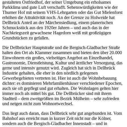
gestalteten Ostfriedhof, der seiner Umgebung ein erholsames
Parkklima und gute Luft verschafft. Sehenswürdigkeiten wie der
Thurner Hof mit seinem VHS-Lehrgarten oder das Gut Mielenforst
erhöhen die Attraktivität noch. An der Grenze zu Holweide hat
Dellbrück Anteil an der Märchensiedlung, einem planerischen
Schmuckstück aus den 1920er Jahren – und auch das in der
Nachkriegszeit gewachsene Hagedorn weiß mit großzügigen
Grundstücken zu gefallen.
Die Dellbrücker Hauptstraße und die Bergisch-Gladbacher Straße
halten den Ort als Klammer zusammen und bieten den über 20.000
Einwohnern ein großes, vielseitiges Angebot an Einzelhandel,
Gastronomie, Dienstleistung, Kultur und ärztlicher Versorgung, das
gerne und intensiv genutzt wird. Zugleich hat sich in Dellbrück
Industrie gehalten, die eher in den nördlich gelegenen
Gewerbegebieten vertreten ist. Hier ist auch die Wohnbebauung
dichter: es dominieren Mehrfamilienhäuser verschiedener Epochen,
auch sie oft gepflegt und gut erhalten. Die Wohnlagen gelten hier
immer noch als mittel bis gut. Die Dellbrücker sind mit ihrem
Stadtteil – dem zweitgrößten im Bezirk Mülheim – sehr zufrieden
und neigen nicht zum Wohnortwechsel.
Das liegt auch daran, dass Dellbrück sehr gut angebunden ist. Vom
Bahnhof aus erreicht man in kurzer Zeit nicht nur die Kölner,
sondern auch die Bergisch-Gladbacher Innenstadt – und in