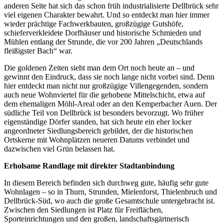
anderen Seite hat sich das schon früh industrialisierte Dellbrück sehr
viel eigenen Charakter bewahrt. Und so entdeckt man hier immer
wieder prächtige Fachwerkbauten, großzügige Gutshöfe,
schieferverkleidete Dorfhäuser und historische Schmieden und
Mühlen entlang der Strunde, die vor 200 Jahren „Deutschlands
fleißigster Bach“ war.
Die goldenen Zeiten sieht man dem Ort noch heute an – und
gewinnt den Eindruck, dass sie noch lange nicht vorbei sind. Denn
hier entdeckt man nicht nur großzügige Villengegenden, sondern
auch neue Wohnviertel für die gehobene Mittelschicht, etwa auf
dem ehemaligen Möhl-Areal oder an den Kemperbacher Auen. Der
südliche Teil von Dellbrück ist besonders bevorzugt. Wo früher
eigenständige Dörfer standen, hat sich heute ein eher locker
angeordneter Siedlungsbereich gebildet, der die historischen
Ortskerne mit Wohnplätzen neueren Datums verbindet und
dazwischen viel Grün belassen hat.
Erholsame Randlage mit direkter Stadtanbindung
In diesem Bereich befinden sich durchweg gute, häufig sehr gute
Wohnlagen – so in Thurn, Strunden, Mielenforst, Thielenbruch und
Dellbrück-Süd, wo auch die große Gesamtschule untergebracht ist.
Zwischen den Siedlungen ist Platz für Freiflächen,
Sporteinrichtungen und den großen, landschaftsgärtnerisch