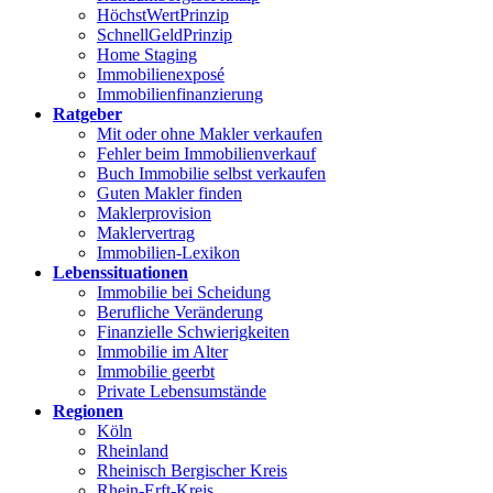
HöchstWertPrinzip
SchnellGeldPrinzip
Home Staging
Immobilienexposé
Immobilienfinanzierung
Ratgeber
Mit oder ohne Makler verkaufen
Fehler beim Immobilienverkauf
Buch Immobilie selbst verkaufen
Guten Makler finden
Maklerprovision
Maklervertrag
Immobilien-Lexikon
Lebenssituationen
Immobilie bei Scheidung
Berufliche Veränderung
Finanzielle Schwierigkeiten
Immobilie im Alter
Immobilie geerbt
Private Lebensumstände
Regionen
Köln
Rheinland
Rheinisch Bergischer Kreis
Rhein-Erft-Kreis